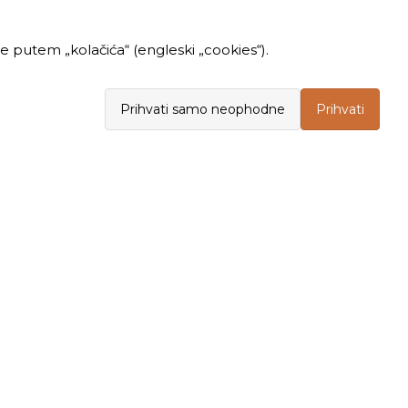
 putem „kolačića“ (engleski „cookies“).
Prihvati samo neophodne
Prihvati
INFORMACIJE
KUPOVINA
Politika privatnosti
Opšti uslovi