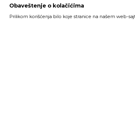
Obaveštenje o kolačićima
Prilikom korišćenja bilo koje stranice na našem web-sa
VELE
Radno
Slanački put 26, 11060 Beograd, krug bivše
Ponede
ciglane Trudbenik
Subota
011 
info