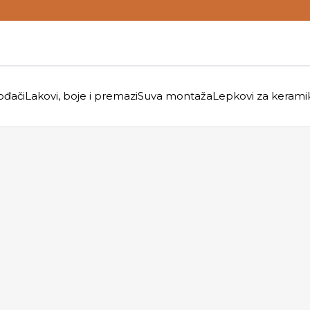
ođači
Lakovi, boje i premazi
Suva montaža
Lepkovi za kerami