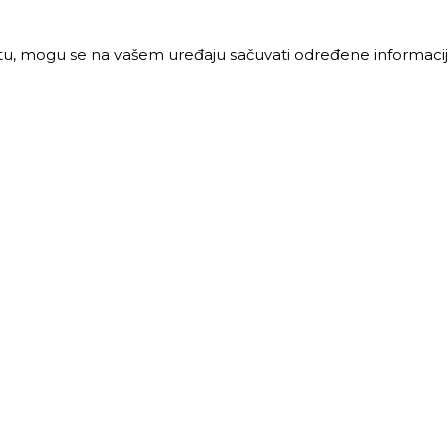
jtu, mogu se na vašem uređaju sačuvati određene informacije
PRODAJA
MALOPRODAJA
 vreme:
Radno vreme:
ljak-petak: 8-16h
Ponedeljak-petak: 7-16h
: 8-12h
Subota: 7-12h
40 68 621
011 40 46 329
@trigos.rs
063 644 939
maloprodaja@trigos.rs