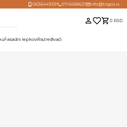
063644939
0114068621
info@trigos.rs
0
RSD
ku
Fasadni lepkovi
Razređivači