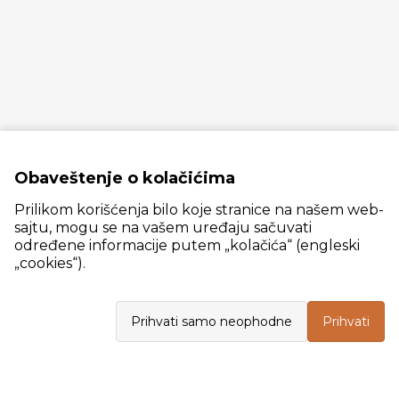
Obaveštenje o kolačićima
Prilikom korišćenja bilo koje stranice na našem web-
sajtu, mogu se na vašem uređaju sačuvati
određene informacije putem „kolačića“ (engleski
„cookies“).
Slanački put 26, 11060 Beograd, krug bivše ciglane Trudbenik
Prihvati samo neophodne
Prihvati
VELEPRODAJA
Radno vreme: