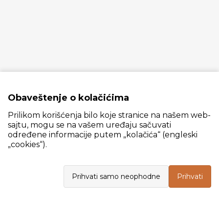
Obaveštenje o kolačićima
Prilikom korišćenja bilo koje stranice na našem web-
sajtu, mogu se na vašem uređaju sačuvati
određene informacije putem „kolačića“ (engleski
„cookies“).
Slanački put 26, 11060 Beograd, krug bivše ciglane Trudbenik
Prihvati samo neophodne
Prihvati
VELEPRODAJA
Radno vreme: