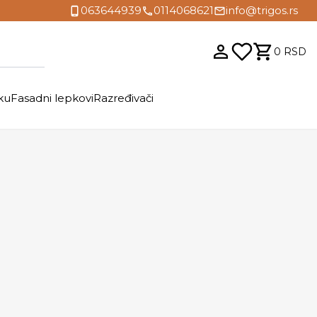
063644939
0114068621
info@trigos.rs
0
RSD
ku
Fasadni lepkovi
Razređivači