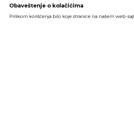
Obaveštenje o kolačićima
Prilikom korišćenja bilo koje stranice na našem web-sa
VELE
Radno
Slanački put 26, 11060 Beograd, krug bivše
Ponede
ciglane Trudbenik
Subota
011 
info