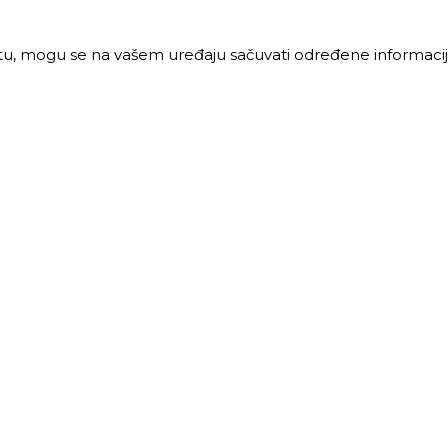
jtu, mogu se na vašem uređaju sačuvati određene informacije
PRODAJA
MALOPRODAJA
 vreme:
Radno vreme:
ljak-petak: 8-16h
Ponedeljak-petak: 7-16h
: 8-12h
Subota: 7-12h
40 68 621
011 40 46 329
@trigos.rs
063 644 939
maloprodaja@trigos.rs