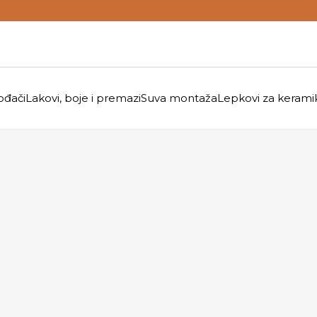
ođači
Lakovi, boje i premazi
Suva montaža
Lepkovi za kerami