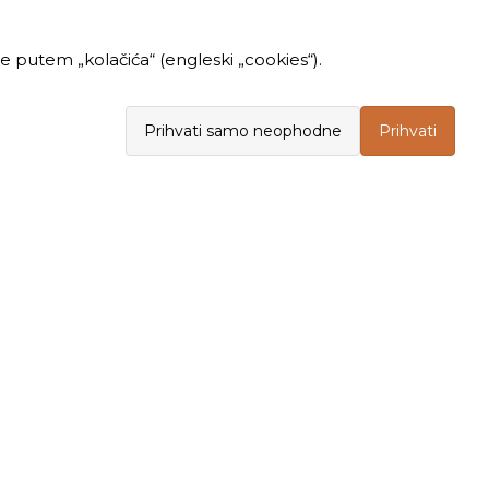
 putem „kolačića“ (engleski „cookies“).
Prihvati samo neophodne
Prihvati
INFORMACIJE
KUPOVINA
Politika privatnosti
Opšti uslovi