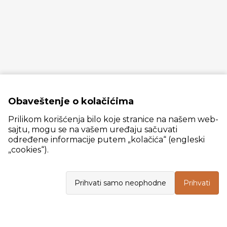
Obaveštenje o kolačićima
Prilikom korišćenja bilo koje stranice na našem web-
sajtu, mogu se na vašem uređaju sačuvati
određene informacije putem „kolačića“ (engleski
„cookies“).
Slanački put 26, 11060 Beograd, krug bivše ciglane Trudbenik
Prihvati samo neophodne
Prihvati
VELEPRODAJA
Radno vreme: