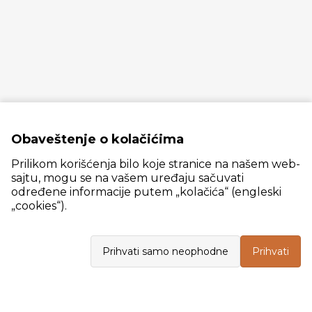
Obaveštenje o kolačićima
Prilikom korišćenja bilo koje stranice na našem web-
sajtu, mogu se na vašem uređaju sačuvati
određene informacije putem „kolačića“ (engleski
„cookies“).
Slanački put 26, 11060 Beograd, krug bivše ciglane Trudbenik
Prihvati samo neophodne
Prihvati
VELEPRODAJA
Radno vreme: