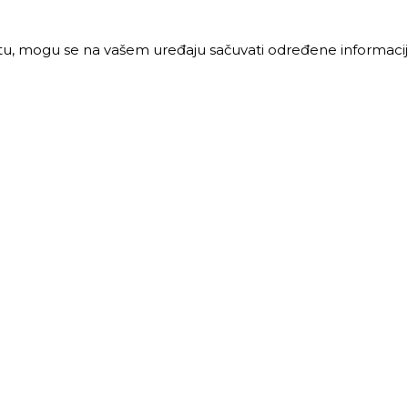
jtu, mogu se na vašem uređaju sačuvati određene informacije
PRODAJA
MALOPRODAJA
 vreme:
Radno vreme:
ljak-petak: 8-16h
Ponedeljak-petak: 7-16h
: 8-12h
Subota: 7-12h
40 68 621
011 40 46 329
@trigos.rs
063 644 939
maloprodaja@trigos.rs