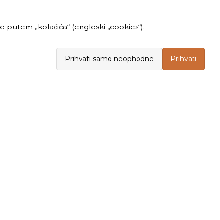
 putem „kolačića“ (engleski „cookies“).
Prihvati samo neophodne
Prihvati
INFORMACIJE
KUPOVINA
Politika privatnosti
Opšti uslovi