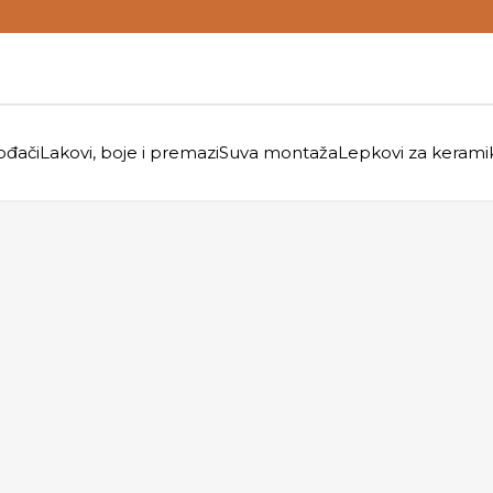
ođači
Lakovi, boje i premazi
Suva montaža
Lepkovi za kerami