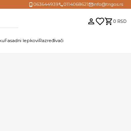
063644939
0114068621
info@trigos.rs
0
RSD
ku
Fasadni lepkovi
Razređivači