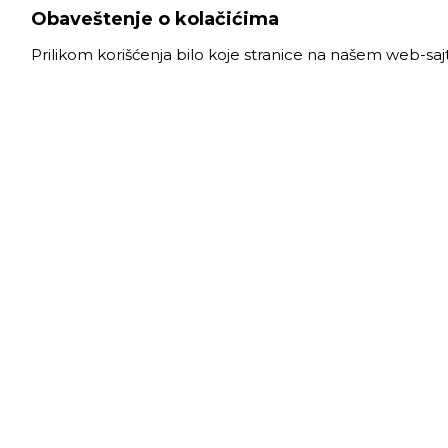
Obaveštenje o kolačićima
Prilikom korišćenja bilo koje stranice na našem web-sa
VELE
Radno
Slanački put 26, 11060 Beograd, krug bivše
Ponede
ciglane Trudbenik
Subota
011 
info