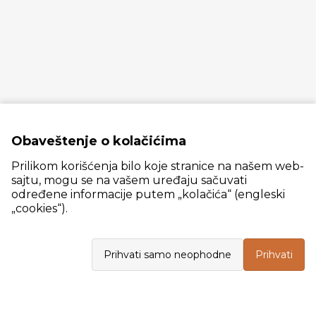
Obaveštenje o kolačićima
Prilikom korišćenja bilo koje stranice na našem web-
sajtu, mogu se na vašem uređaju sačuvati
određene informacije putem „kolačića“ (engleski
„cookies“).
Slanački put 26, 11060 Beograd, krug bivše ciglane Trudbenik
Prihvati samo neophodne
Prihvati
VELEPRODAJA
Radno vreme: