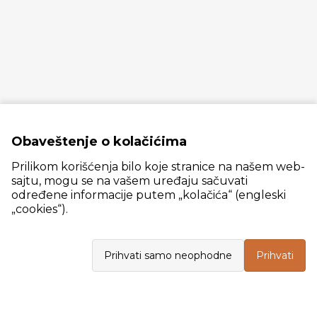
Obaveštenje o kolačićima
Prilikom korišćenja bilo koje stranice na našem web-
sajtu, mogu se na vašem uređaju sačuvati
određene informacije putem „kolačića“ (engleski
„cookies“).
Slanački put 26, 11060 Beograd, krug bivše ciglane Trudbenik
Prihvati samo neophodne
Prihvati
VELEPRODAJA
Radno vreme: