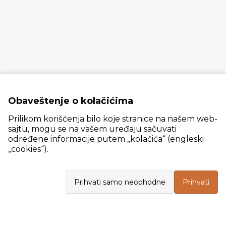
Obaveštenje o kolačićima
Prilikom korišćenja bilo koje stranice na našem web-
sajtu, mogu se na vašem uređaju sačuvati
određene informacije putem „kolačića“ (engleski
„cookies“).
Slanački put 26, 11060 Beograd, krug bivše ciglane Trudbenik
Prihvati samo neophodne
Prihvati
VELEPRODAJA
Radno vreme: