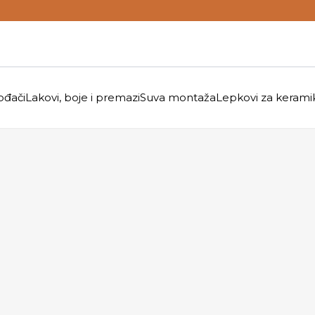
ođači
Lakovi, boje i premazi
Suva montaža
Lepkovi za kerami