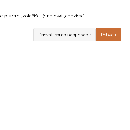
 putem „kolačića“ (engleski „cookies“).
Prihvati samo neophodne
Prihvati
INFORMACIJE
KUPOVINA
Politika privatnosti
Opšti uslovi