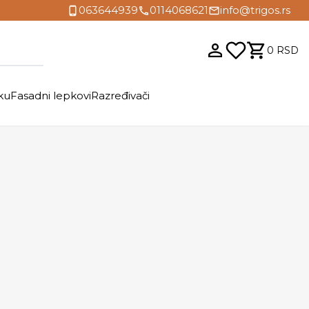
063644939
0114068621
info@trigos.rs
0
RSD
ku
Fasadni lepkovi
Razređivači