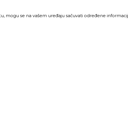
jtu, mogu se na vašem uređaju sačuvati određene informacije
PRODAJA
MALOPRODAJA
 vreme:
Radno vreme:
ljak-petak: 8-16h
Ponedeljak-petak: 7-16h
: 8-12h
Subota: 7-12h
40 68 621
011 40 46 329
@trigos.rs
063 644 939
maloprodaja@trigos.rs