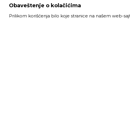
Obaveštenje o kolačićima
Prilikom korišćenja bilo koje stranice na našem web-sa
VELE
Radno
Slanački put 26, 11060 Beograd, krug bivše
Ponede
ciglane Trudbenik
Subota
011 
info