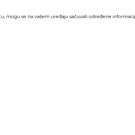
jtu, mogu se na vašem uređaju sačuvati određene informacije
PRODAJA
MALOPRODAJA
 vreme:
Radno vreme:
ljak-petak: 8-16h
Ponedeljak-petak: 7-16h
: 8-12h
Subota: 7-12h
40 68 621
011 40 46 329
@trigos.rs
063 644 939
maloprodaja@trigos.rs