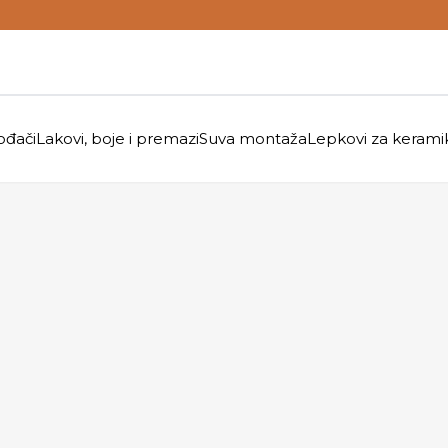
ođači
Lakovi, boje i premazi
Suva montaža
Lepkovi za kerami