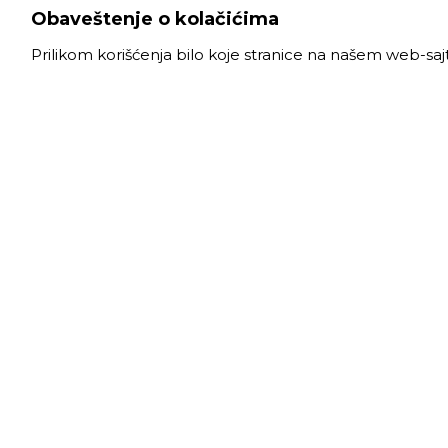
Obaveštenje o kolačićima
Prilikom korišćenja bilo koje stranice na našem web-sa
VELE
Radno
Slanački put 26, 11060 Beograd, krug bivše
Ponede
ciglane Trudbenik
Subota
011 
info