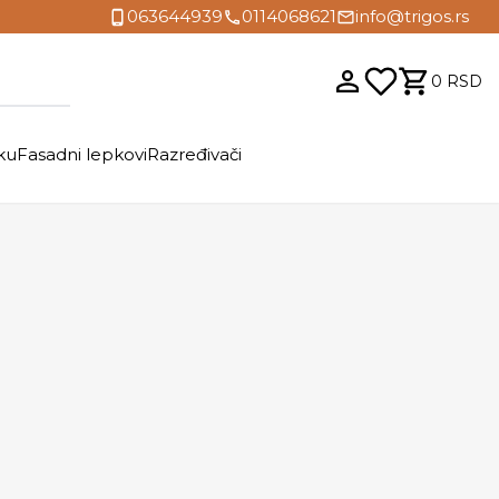
063644939
0114068621
info@trigos.rs
0
RSD
ku
Fasadni lepkovi
Razređivači