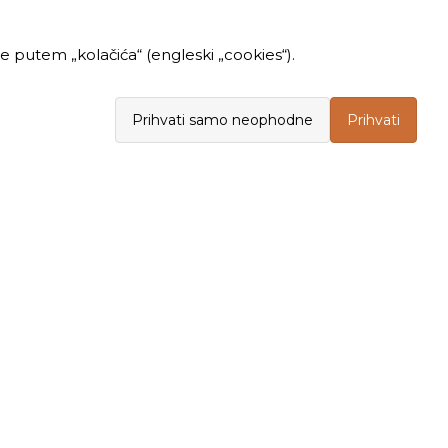
 putem „kolačića“ (engleski „cookies“).
Prihvati samo neophodne
Prihvati
INFORMACIJE
KUPOVINA
Politika privatnosti
Opšti uslovi