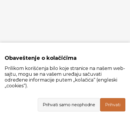
Obaveštenje o kolačićima
Prilikom korišćenja bilo koje stranice na našem web-
sajtu, mogu se na vašem uređaju sačuvati
određene informacije putem „kolačića“ (engleski
„cookies“).
Slanački put 26, 11060 Beograd, krug bivše ciglane Trudbenik
Prihvati samo neophodne
Prihvati
VELEPRODAJA
Radno vreme: