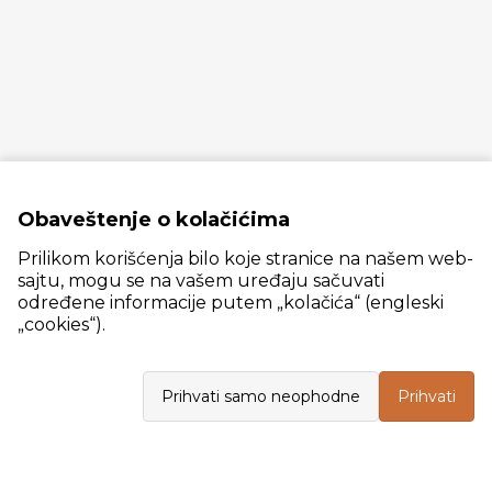
Obaveštenje o kolačićima
Prilikom korišćenja bilo koje stranice na našem web-
sajtu, mogu se na vašem uređaju sačuvati
određene informacije putem „kolačića“ (engleski
„cookies“).
Slanački put 26, 11060 Beograd, krug bivše ciglane Trudbenik
Prihvati samo neophodne
Prihvati
VELEPRODAJA
Radno vreme: