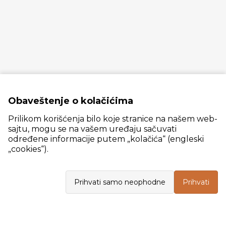
Obaveštenje o kolačićima
Prilikom korišćenja bilo koje stranice na našem web-
sajtu, mogu se na vašem uređaju sačuvati
određene informacije putem „kolačića“ (engleski
„cookies“).
Slanački put 26, 11060 Beograd, krug bivše ciglane Trudbenik
Prihvati samo neophodne
Prihvati
VELEPRODAJA
Radno vreme: