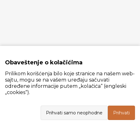
Obaveštenje o kolačićima
Prilikom korišćenja bilo koje stranice na našem web-
sajtu, mogu se na vašem uređaju sačuvati
određene informacije putem „kolačića“ (engleski
„cookies“).
Slanački put 26, 11060 Beograd, krug bivše ciglane Trudbenik
Prihvati samo neophodne
Prihvati
VELEPRODAJA
Radno vreme: