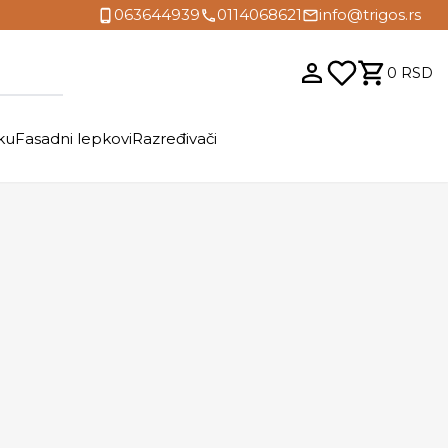
063644939
0114068621
info@trigos.rs
0
RSD
ku
Fasadni lepkovi
Razređivači