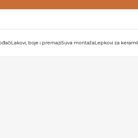
ođači
Lakovi, boje i premazi
Suva montaža
Lepkovi za kerami