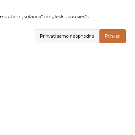
 putem „kolačića“ (engleski „cookies“).
Prihvati samo neophodne
Prihvati
INFORMACIJE
KUPOVINA
Politika privatnosti
Opšti uslovi