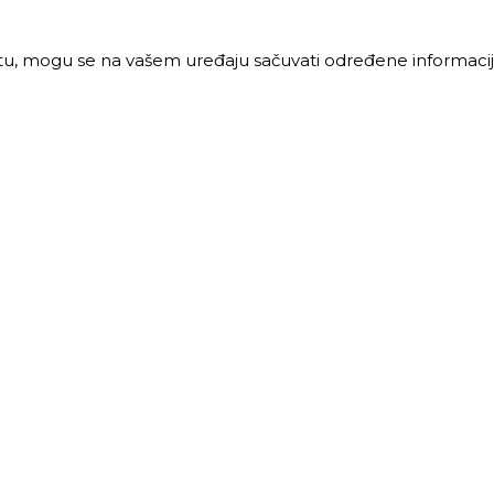
jtu, mogu se na vašem uređaju sačuvati određene informacije
PRODAJA
MALOPRODAJA
 vreme:
Radno vreme:
ljak-petak: 8-16h
Ponedeljak-petak: 7-16h
: 8-12h
Subota: 7-12h
40 68 621
011 40 46 329
@trigos.rs
063 644 939
maloprodaja@trigos.rs