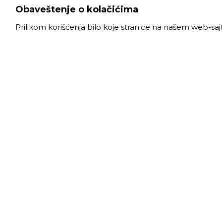
Obaveštenje o kolačićima
Prilikom korišćenja bilo koje stranice na našem web-sa
VELE
Radno
Slanački put 26, 11060 Beograd, krug bivše
Ponede
ciglane Trudbenik
Subota
011 
info