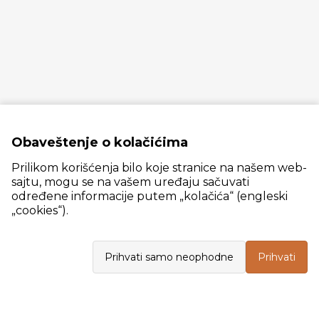
Obaveštenje o kolačićima
Prilikom korišćenja bilo koje stranice na našem web-
sajtu, mogu se na vašem uređaju sačuvati
određene informacije putem „kolačića“ (engleski
„cookies“).
Slanački put 26, 11060 Beograd, krug bivše ciglane Trudbenik
Prihvati samo neophodne
Prihvati
VELEPRODAJA
Radno vreme: