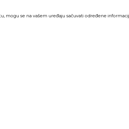
jtu, mogu se na vašem uređaju sačuvati određene informacije
PRODAJA
MALOPRODAJA
 vreme:
Radno vreme:
ljak-petak: 8-16h
Ponedeljak-petak: 7-16h
: 8-12h
Subota: 7-12h
40 68 621
011 40 46 329
@trigos.rs
063 644 939
maloprodaja@trigos.rs