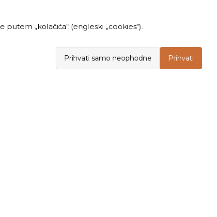
 putem „kolačića“ (engleski „cookies“).
Prihvati samo neophodne
Prihvati
INFORMACIJE
KUPOVINA
Politika privatnosti
Opšti uslovi