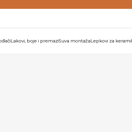
ođači
Lakovi, boje i premazi
Suva montaža
Lepkovi za kerami