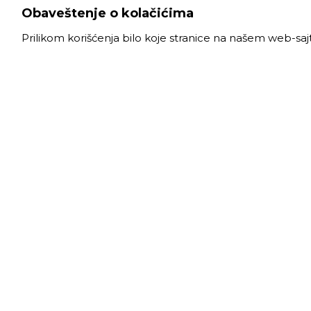
Obaveštenje o kolačićima
Prilikom korišćenja bilo koje stranice na našem web-sa
VELE
Radno
Slanački put 26, 11060 Beograd, krug bivše
Ponede
ciglane Trudbenik
Subota
011 
info