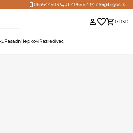
063644939
0114068621
info@trigos.rs
0
RSD
ku
Fasadni lepkovi
Razređivači