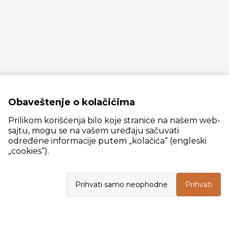
Obaveštenje o kolačićima
Prilikom korišćenja bilo koje stranice na našem web-
sajtu, mogu se na vašem uređaju sačuvati
određene informacije putem „kolačića“ (engleski
„cookies“).
Slanački put 26, 11060 Beograd, krug bivše ciglane Trudbenik
Prihvati samo neophodne
Prihvati
VELEPRODAJA
Radno vreme: