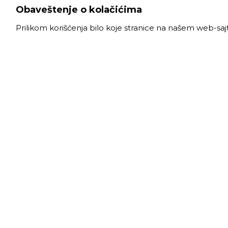
Obaveštenje o kolačićima
Prilikom korišćenja bilo koje stranice na našem web-sa
VELE
Radno
Slanački put 26, 11060 Beograd, krug bivše
Ponede
ciglane Trudbenik
Subota
011 
info