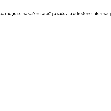
jtu, mogu se na vašem uređaju sačuvati određene informacije
PRODAJA
MALOPRODAJA
 vreme:
Radno vreme:
ljak-petak: 8-16h
Ponedeljak-petak: 7-16h
: 8-12h
Subota: 7-12h
40 68 621
011 40 46 329
@trigos.rs
063 644 939
maloprodaja@trigos.rs