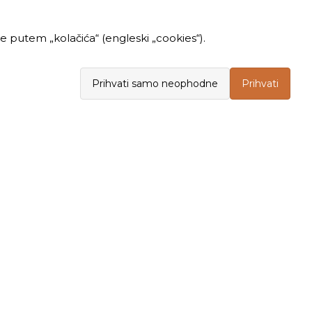
 putem „kolačića“ (engleski „cookies“).
Prihvati samo neophodne
Prihvati
INFORMACIJE
KUPOVINA
Politika privatnosti
Opšti uslovi