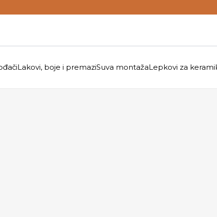
ođači
Lakovi, boje i premazi
Suva montaža
Lepkovi za kerami