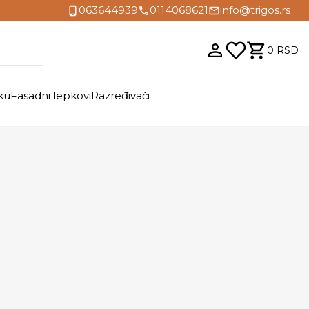
063644939
0114068621
info@trigos.rs
0
RSD
ku
Fasadni lepkovi
Razređivači