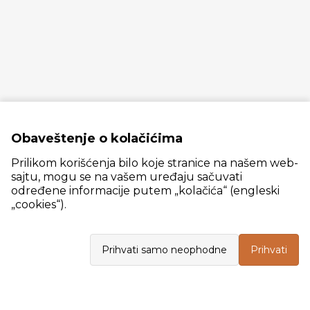
Obaveštenje o kolačićima
Prilikom korišćenja bilo koje stranice na našem web-
sajtu, mogu se na vašem uređaju sačuvati
određene informacije putem „kolačića“ (engleski
„cookies“).
Slanački put 26, 11060 Beograd, krug bivše ciglane Trudbenik
Prihvati samo neophodne
Prihvati
VELEPRODAJA
Radno vreme: