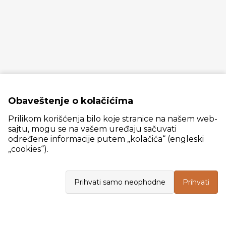
Obaveštenje o kolačićima
Prilikom korišćenja bilo koje stranice na našem web-
sajtu, mogu se na vašem uređaju sačuvati
određene informacije putem „kolačića“ (engleski
„cookies“).
Slanački put 26, 11060 Beograd, krug bivše ciglane Trudbenik
Prihvati samo neophodne
Prihvati
VELEPRODAJA
Radno vreme: