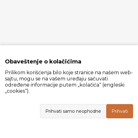
Obaveštenje o kolačićima
Prilikom korišćenja bilo koje stranice na našem web-
sajtu, mogu se na vašem uređaju sačuvati
određene informacije putem „kolačića“ (engleski
„cookies“).
Slanački put 26, 11060 Beograd, krug bivše ciglane Trudbenik
Prihvati samo neophodne
Prihvati
VELEPRODAJA
Radno vreme: