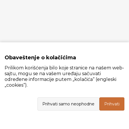
Obaveštenje o kolačićima
Prilikom korišćenja bilo koje stranice na našem web-
sajtu, mogu se na vašem uređaju sačuvati
određene informacije putem „kolačića“ (engleski
„cookies“).
Slanački put 26, 11060 Beograd, krug bivše ciglane Trudbenik
Prihvati samo neophodne
Prihvati
VELEPRODAJA
Radno vreme: