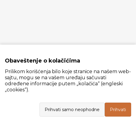
Obaveštenje o kolačićima
Prilikom korišćenja bilo koje stranice na našem web-
sajtu, mogu se na vašem uređaju sačuvati
određene informacije putem „kolačića“ (engleski
„cookies“).
Slanački put 26, 11060 Beograd, krug bivše ciglane Trudbenik
Prihvati samo neophodne
Prihvati
VELEPRODAJA
Radno vreme: