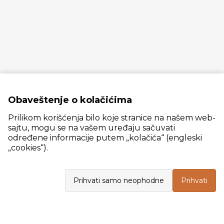
Obaveštenje o kolačićima
Prilikom korišćenja bilo koje stranice na našem web-
sajtu, mogu se na vašem uređaju sačuvati
određene informacije putem „kolačića“ (engleski
„cookies“).
Slanački put 26, 11060 Beograd, krug bivše ciglane Trudbenik
Prihvati samo neophodne
Prihvati
VELEPRODAJA
Radno vreme: