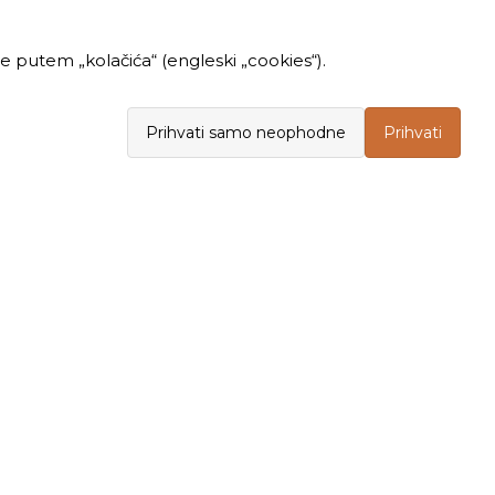
 putem „kolačića“ (engleski „cookies“).
Prihvati samo neophodne
Prihvati
INFORMACIJE
KUPOVINA
Politika privatnosti
Opšti uslovi