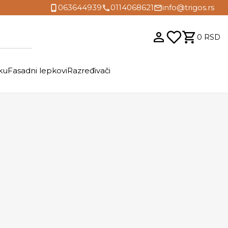
063644939
0114068621
info@trigos.rs
0
RSD
ku
Fasadni lepkovi
Razređivači