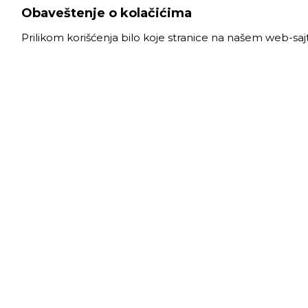
Obaveštenje o kolačićima
Prilikom korišćenja bilo koje stranice na našem web-sa
VELE
Radno
Slanački put 26, 11060 Beograd, krug bivše
Ponede
ciglane Trudbenik
Subota
011 
info