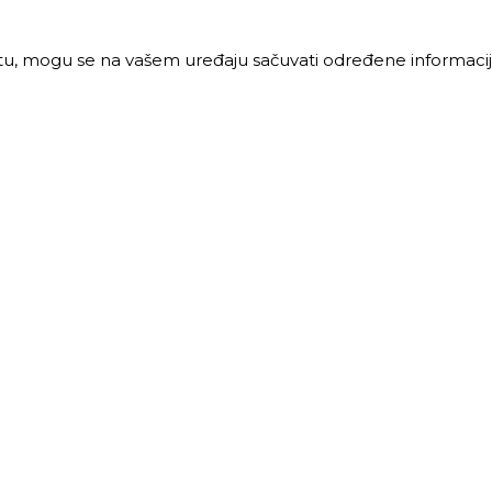
jtu, mogu se na vašem uređaju sačuvati određene informacije
PRODAJA
MALOPRODAJA
 vreme:
Radno vreme:
ljak-petak: 8-16h
Ponedeljak-petak: 7-16h
: 8-12h
Subota: 7-12h
40 68 621
011 40 46 329
@trigos.rs
063 644 939
maloprodaja@trigos.rs