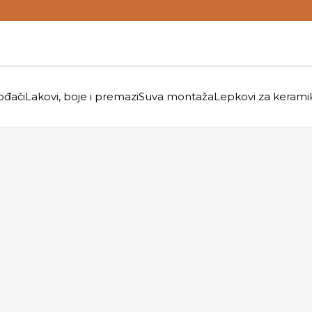
ođači
Lakovi, boje i premazi
Suva montaža
Lepkovi za kerami