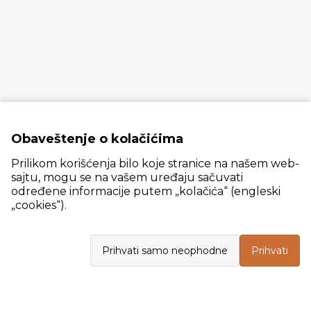
Obaveštenje o kolačićima
Prilikom korišćenja bilo koje stranice na našem web-
sajtu, mogu se na vašem uređaju sačuvati
određene informacije putem „kolačića“ (engleski
„cookies“).
Slanački put 26, 11060 Beograd, krug bivše ciglane Trudbenik
Prihvati samo neophodne
Prihvati
VELEPRODAJA
Radno vreme: