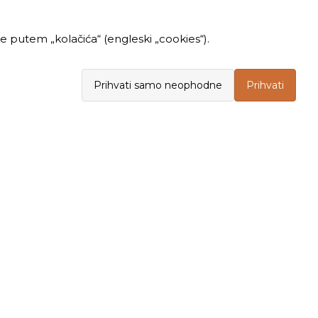
 putem „kolačića“ (engleski „cookies“).
Prihvati samo neophodne
Prihvati
INFORMACIJE
KUPOVINA
Politika privatnosti
Opšti uslovi