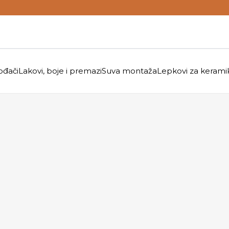
ođači
Lakovi, boje i premazi
Suva montaža
Lepkovi za kerami