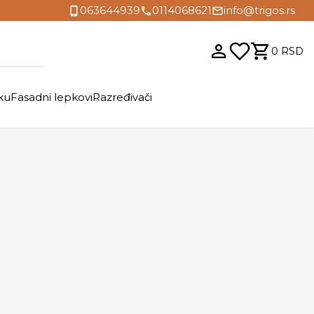
063644939
0114068621
info@trigos.rs
0
RSD
ku
Fasadni lepkovi
Razređivači