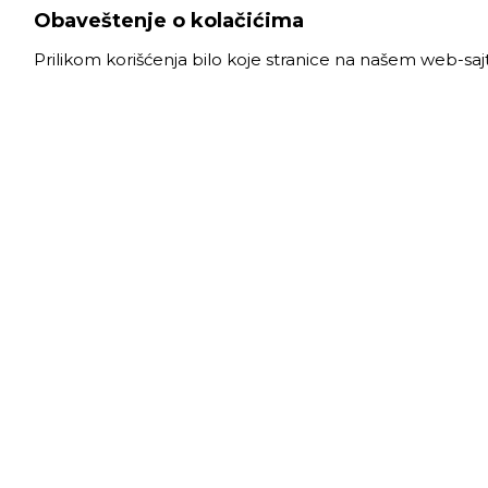
Obaveštenje o kolačićima
Prilikom korišćenja bilo koje stranice na našem web-sa
VELE
Radno
Slanački put 26, 11060 Beograd, krug bivše
Ponede
ciglane Trudbenik
Subota
011 
info