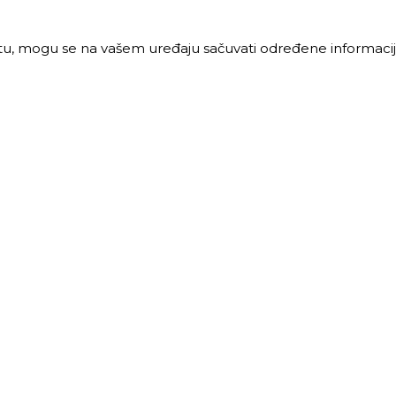
jtu, mogu se na vašem uređaju sačuvati određene informacije
PRODAJA
MALOPRODAJA
 vreme:
Radno vreme:
ljak-petak: 8-16h
Ponedeljak-petak: 7-16h
: 8-12h
Subota: 7-12h
40 68 621
011 40 46 329
@trigos.rs
063 644 939
maloprodaja@trigos.rs