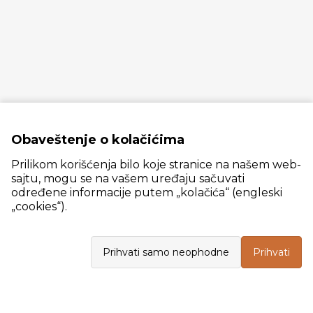
Obaveštenje o kolačićima
Prilikom korišćenja bilo koje stranice na našem web-
sajtu, mogu se na vašem uređaju sačuvati
određene informacije putem „kolačića“ (engleski
„cookies“).
Slanački put 26, 11060 Beograd, krug bivše ciglane Trudbenik
Prihvati samo neophodne
Prihvati
VELEPRODAJA
Radno vreme: