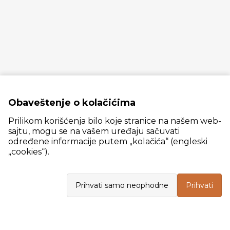
Obaveštenje o kolačićima
Prilikom korišćenja bilo koje stranice na našem web-
sajtu, mogu se na vašem uređaju sačuvati
određene informacije putem „kolačića“ (engleski
„cookies“).
Slanački put 26, 11060 Beograd, krug bivše ciglane Trudbenik
Prihvati samo neophodne
Prihvati
VELEPRODAJA
Radno vreme: