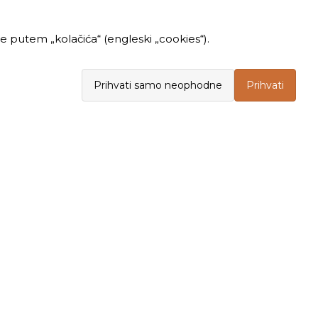
 putem „kolačića“ (engleski „cookies“).
Prihvati samo neophodne
Prihvati
INFORMACIJE
KUPOVINA
Politika privatnosti
Opšti uslovi