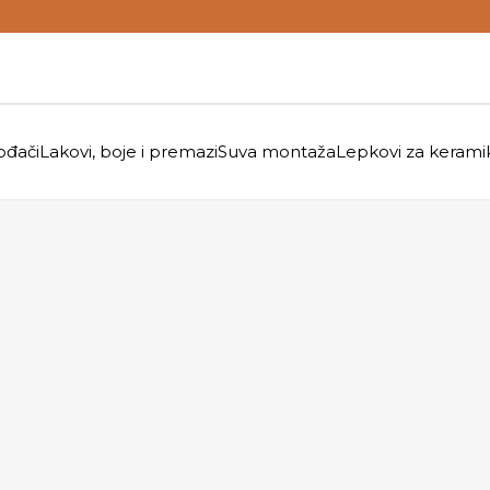
ođači
Lakovi, boje i premazi
Suva montaža
Lepkovi za kerami