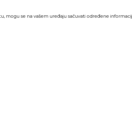
jtu, mogu se na vašem uređaju sačuvati određene informacije
PRODAJA
MALOPRODAJA
 vreme:
Radno vreme:
ljak-petak: 8-16h
Ponedeljak-petak: 7-16h
: 8-12h
Subota: 7-12h
40 68 621
011 40 46 329
@trigos.rs
063 644 939
maloprodaja@trigos.rs