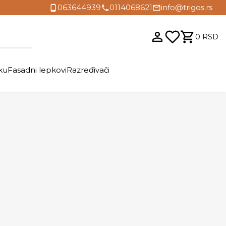
063644939
0114068621
info@trigos.rs
0
RSD
ku
Fasadni lepkovi
Razređivači