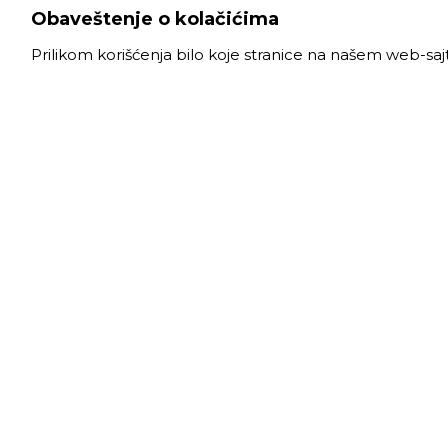
Obaveštenje o kolačićima
Prilikom korišćenja bilo koje stranice na našem web-sa
VELE
Radno
Slanački put 26, 11060 Beograd, krug bivše
Ponede
ciglane Trudbenik
Subota
011 
info