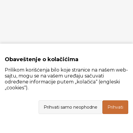
Obaveštenje o kolačićima
Prilikom korišćenja bilo koje stranice na našem web-
sajtu, mogu se na vašem uređaju sačuvati
određene informacije putem „kolačića“ (engleski
„cookies“).
Slanački put 26, 11060 Beograd, krug bivše ciglane Trudbenik
Prihvati samo neophodne
Prihvati
VELEPRODAJA
Radno vreme: