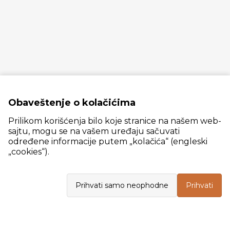
Obaveštenje o kolačićima
Prilikom korišćenja bilo koje stranice na našem web-
sajtu, mogu se na vašem uređaju sačuvati
određene informacije putem „kolačića“ (engleski
„cookies“).
Slanački put 26, 11060 Beograd, krug bivše ciglane Trudbenik
Prihvati samo neophodne
Prihvati
VELEPRODAJA
Radno vreme: