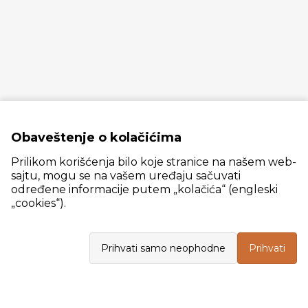
Obaveštenje o kolačićima
Prilikom korišćenja bilo koje stranice na našem web-
sajtu, mogu se na vašem uređaju sačuvati
određene informacije putem „kolačića“ (engleski
„cookies“).
Slanački put 26, 11060 Beograd, krug bivše ciglane Trudbenik
Prihvati samo neophodne
Prihvati
VELEPRODAJA
Radno vreme: