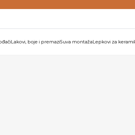
ođači
Lakovi, boje i premazi
Suva montaža
Lepkovi za kerami