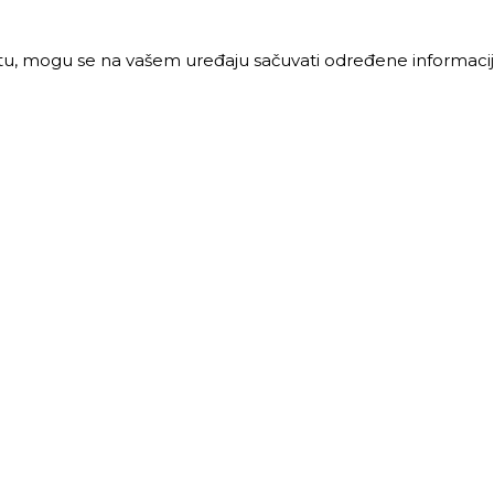
jtu, mogu se na vašem uređaju sačuvati određene informacije
PRODAJA
MALOPRODAJA
 vreme:
Radno vreme:
ljak-petak: 8-16h
Ponedeljak-petak: 7-16h
: 8-12h
Subota: 7-12h
40 68 621
011 40 46 329
@trigos.rs
063 644 939
maloprodaja@trigos.rs