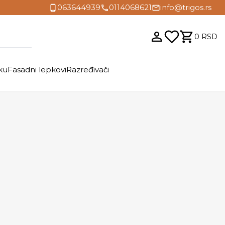
063644939
0114068621
info@trigos.rs
0
RSD
ku
Fasadni lepkovi
Razređivači