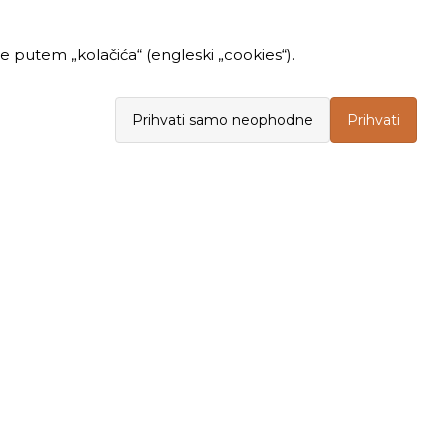
 putem „kolačića“ (engleski „cookies“).
Prihvati samo neophodne
Prihvati
INFORMACIJE
KUPOVINA
Politika privatnosti
Opšti uslovi