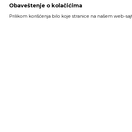
Obaveštenje o kolačićima
Prilikom korišćenja bilo koje stranice na našem web-sa
VELE
Radno
Slanački put 26, 11060 Beograd, krug bivše
Ponede
ciglane Trudbenik
Subota
011 
info