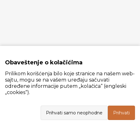
Obaveštenje o kolačićima
Prilikom korišćenja bilo koje stranice na našem web-
sajtu, mogu se na vašem uređaju sačuvati
određene informacije putem „kolačića“ (engleski
„cookies“).
Slanački put 26, 11060 Beograd, krug bivše ciglane Trudbenik
Prihvati samo neophodne
Prihvati
VELEPRODAJA
Radno vreme: