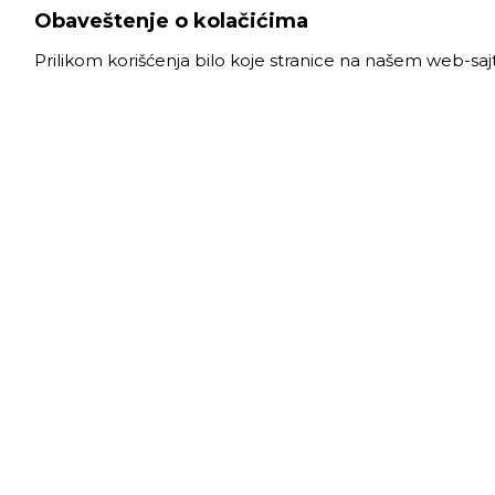
Obaveštenje o kolačićima
Prilikom korišćenja bilo koje stranice na našem web-sa
VELE
Radno
Slanački put 26, 11060 Beograd, krug bivše
Ponede
ciglane Trudbenik
Subota
011 
info