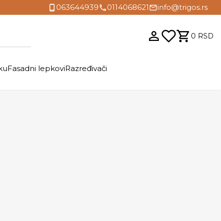
063644939
0114068621
info@trigos.rs
0
RSD
ku
Fasadni lepkovi
Razređivači