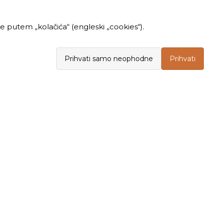
 putem „kolačića“ (engleski „cookies“).
Prihvati samo neophodne
Prihvati
INFORMACIJE
KUPOVINA
Politika privatnosti
Opšti uslovi