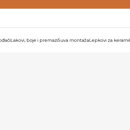
ođači
Lakovi, boje i premazi
Suva montaža
Lepkovi za kerami