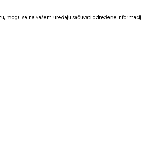
jtu, mogu se na vašem uređaju sačuvati određene informacije
PRODAJA
MALOPRODAJA
 vreme:
Radno vreme:
ljak-petak: 8-16h
Ponedeljak-petak: 7-16h
: 8-12h
Subota: 7-12h
40 68 621
011 40 46 329
@trigos.rs
063 644 939
maloprodaja@trigos.rs