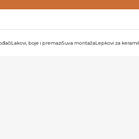
ođači
Lakovi, boje i premazi
Suva montaža
Lepkovi za kerami