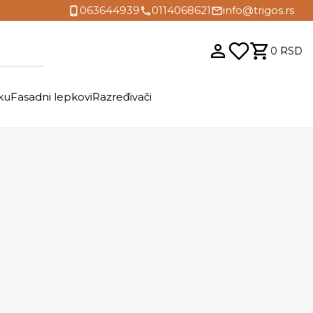
063644939
0114068621
info@trigos.rs
0
RSD
ku
Fasadni lepkovi
Razređivači