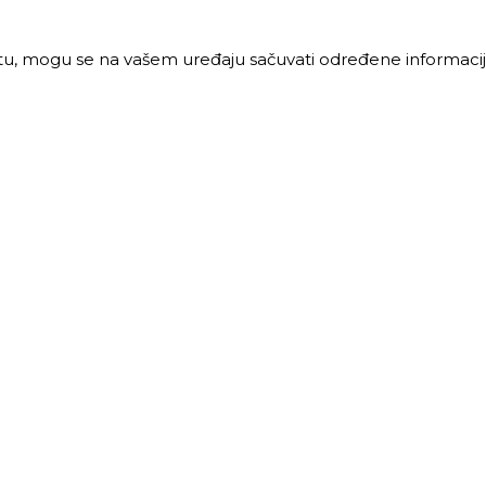
jtu, mogu se na vašem uređaju sačuvati određene informacije
PRODAJA
MALOPRODAJA
 vreme:
Radno vreme:
ljak-petak: 8-16h
Ponedeljak-petak: 7-16h
: 8-12h
Subota: 7-12h
40 68 621
011 40 46 329
@trigos.rs
063 644 939
maloprodaja@trigos.rs