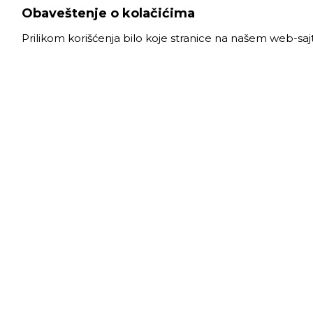
Obaveštenje o kolačićima
Prilikom korišćenja bilo koje stranice na našem web-sa
VELE
Radno
Slanački put 26, 11060 Beograd, krug bivše
Ponede
ciglane Trudbenik
Subota
011 
info