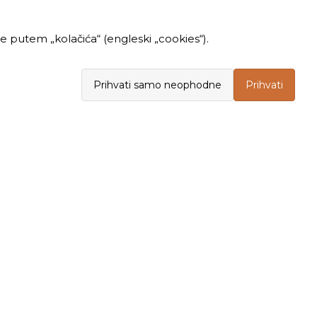
 putem „kolačića“ (engleski „cookies“).
Prihvati samo neophodne
Prihvati
INFORMACIJE
KUPOVINA
Politika privatnosti
Opšti uslovi