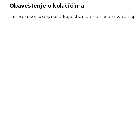
Obaveštenje o kolačićima
Prilikom korišćenja bilo koje stranice na našem web-sa
VELE
Radno
Slanački put 26, 11060 Beograd, krug bivše
Ponede
ciglane Trudbenik
Subota
011 
info