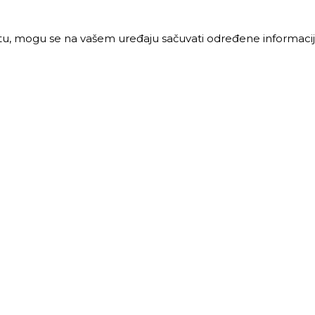
jtu, mogu se na vašem uređaju sačuvati određene informacije
PRODAJA
MALOPRODAJA
 vreme:
Radno vreme:
ljak-petak: 8-16h
Ponedeljak-petak: 7-16h
: 8-12h
Subota: 7-12h
40 68 621
011 40 46 329
@trigos.rs
063 644 939
maloprodaja@trigos.rs