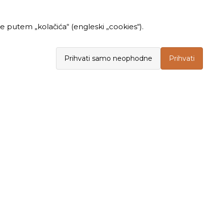
 putem „kolačića“ (engleski „cookies“).
Prihvati samo neophodne
Prihvati
INFORMACIJE
KUPOVINA
Politika privatnosti
Opšti uslovi