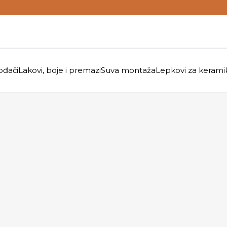
ođači
Lakovi, boje i premazi
Suva montaža
Lepkovi za kerami