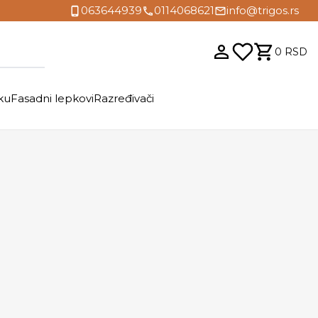
063644939
0114068621
info@trigos.rs
0
RSD
ku
Fasadni lepkovi
Razređivači