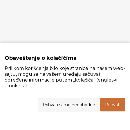
Obaveštenje o kolačićima
Prilikom korišćenja bilo koje stranice na našem web-
sajtu, mogu se na vašem uređaju sačuvati
određene informacije putem „kolačića“ (engleski
„cookies“).
Slanački put 26, 11060 Beograd, krug bivše ciglane Trudbenik
Prihvati samo neophodne
Prihvati
VELEPRODAJA
Radno vreme: