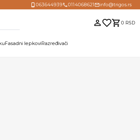
063644939
0114068621
info@trigos.rs
0
RSD
ku
Fasadni lepkovi
Razređivači