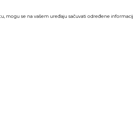
jtu, mogu se na vašem uređaju sačuvati određene informacije
PRODAJA
MALOPRODAJA
 vreme:
Radno vreme:
ljak-petak: 8-16h
Ponedeljak-petak: 7-16h
: 8-12h
Subota: 7-12h
40 68 621
011 40 46 329
@trigos.rs
063 644 939
maloprodaja@trigos.rs