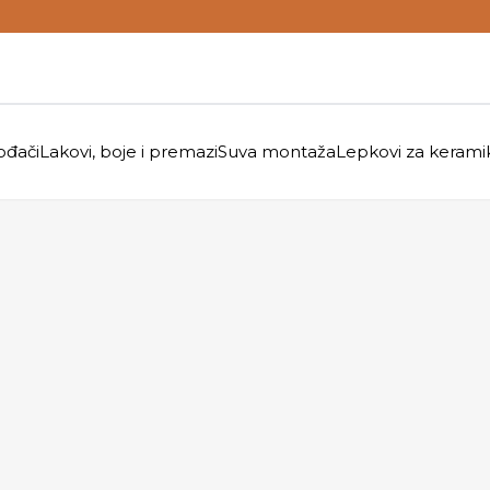
ođači
Lakovi, boje i premazi
Suva montaža
Lepkovi za kerami