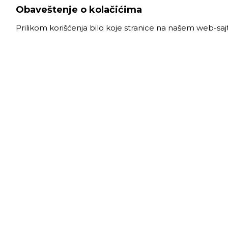
Obaveštenje o kolačićima
Prilikom korišćenja bilo koje stranice na našem web-sa
VELE
Radno
Slanački put 26, 11060 Beograd, krug bivše
Ponede
ciglane Trudbenik
Subota
011 
info