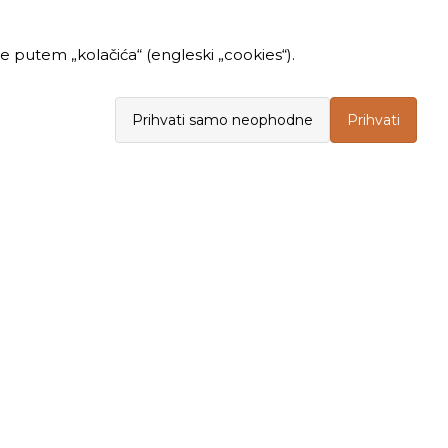
 putem „kolačića“ (engleski „cookies“).
Prihvati samo neophodne
Prihvati
INFORMACIJE
KUPOVINA
Politika privatnosti
Opšti uslovi