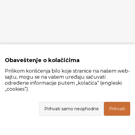
Obaveštenje o kolačićima
Prilikom korišćenja bilo koje stranice na našem web-
sajtu, mogu se na vašem uređaju sačuvati
određene informacije putem „kolačića“ (engleski
„cookies“).
Slanački put 26, 11060 Beograd, krug bivše ciglane Trudbenik
Prihvati samo neophodne
Prihvati
VELEPRODAJA
Radno vreme: