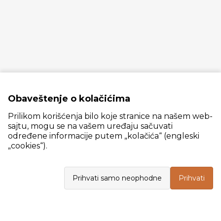
Obaveštenje o kolačićima
Prilikom korišćenja bilo koje stranice na našem web-
sajtu, mogu se na vašem uređaju sačuvati
određene informacije putem „kolačića“ (engleski
„cookies“).
Slanački put 26, 11060 Beograd, krug bivše ciglane Trudbenik
Prihvati samo neophodne
Prihvati
VELEPRODAJA
Radno vreme: