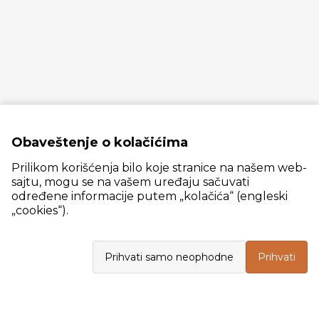
Obaveštenje o kolačićima
Prilikom korišćenja bilo koje stranice na našem web-
sajtu, mogu se na vašem uređaju sačuvati
određene informacije putem „kolačića“ (engleski
„cookies“).
Slanački put 26, 11060 Beograd, krug bivše ciglane Trudbenik
Prihvati samo neophodne
Prihvati
VELEPRODAJA
Radno vreme: